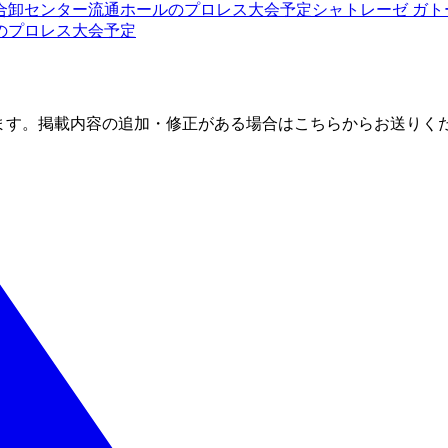
合卸センター流通ホール
のプロレス大会予定
シャトレーゼ ガト
のプロレス大会予定
ます。掲載内容の追加・修正がある場合はこちらからお送りく