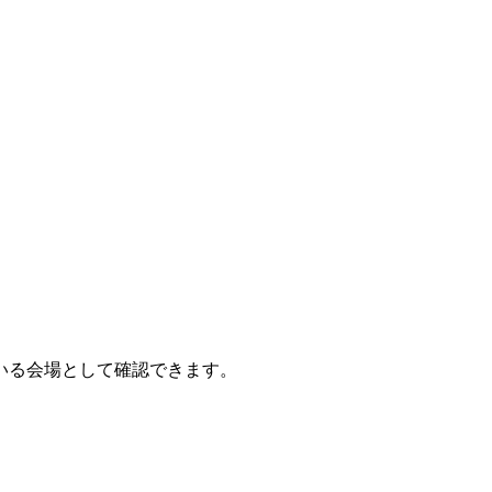
いる会場として確認できます。