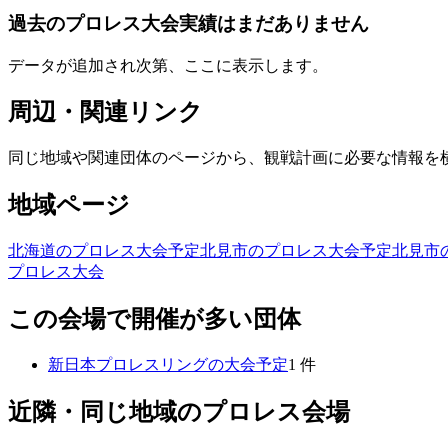
過去のプロレス大会実績はまだありません
データが追加され次第、ここに表示します。
周辺・関連リンク
同じ地域や関連団体のページから、観戦計画に必要な情報を
地域ページ
北海道のプロレス大会予定
北見市のプロレス大会予定
北見市
プロレス大会
この会場で開催が多い団体
新日本プロレスリング
の大会予定
1
件
近隣・同じ地域のプロレス会場