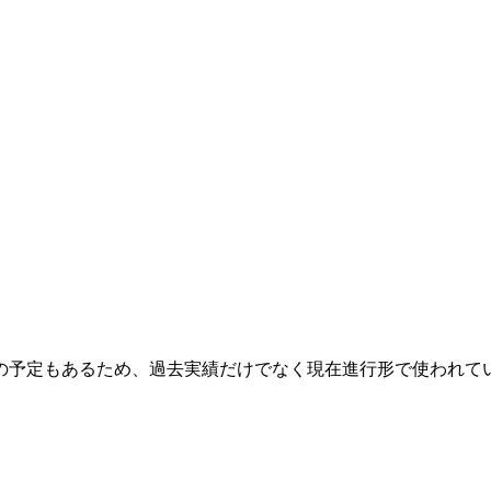
の予定もあるため、過去実績だけでなく現在進行形で使われて