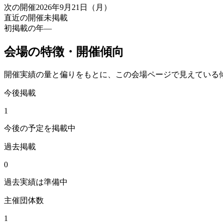
次の開催
2026年9月21日（月）
直近の開催
未掲載
初掲載の年
—
会場の特徴・開催傾向
開催実績の量と偏りをもとに、この会場ページで見えている
今後掲載
1
今後の予定を掲載中
過去掲載
0
過去実績は準備中
主催団体数
1