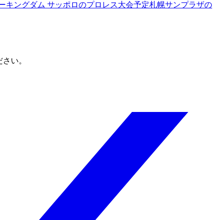
ーキングダム サッポロ
のプロレス大会予定
札幌サンプラザ
の
ださい。