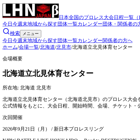
日本全国のプロレス大会日程一覧（
今日
今週末
地域から探す
団体一覧
カレンダー
団体・関係者の
検索
メニュー
今日
今週末
地域から探す
団体一覧
カレンダー
関係者の方へ
ホーム
/
会場一覧
/
北海道
/
北見市
/
北海道立北見体育センター
会場概要
北海道立北見体育センター
所在地:
北海道 北見市
北海道立北見体育センター（北海道北見市）のプロレス大会
公式情報をもとに、大会日程、開始時間、会場、チケット・
次回開催
2026年9月21日（月）
/ 新日本プロレスリング