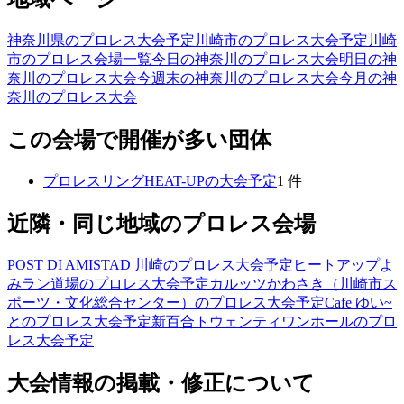
神奈川県のプロレス大会予定
川崎市のプロレス大会予定
川崎
市のプロレス会場一覧
今日の神奈川のプロレス大会
明日の神
奈川のプロレス大会
今週末の神奈川のプロレス大会
今月の神
奈川のプロレス大会
この会場で開催が多い団体
プロレスリングHEAT-UP
の大会予定
1
件
近隣・同じ地域のプロレス会場
POST DI AMISTAD 川崎
のプロレス大会予定
ヒートアップよ
みラン道場
のプロレス大会予定
カルッツかわさき（川崎市ス
ポーツ・文化総合センター）
のプロレス大会予定
Cafe ゆい~
と
のプロレス大会予定
新百合トウェンティワンホール
のプロ
レス大会予定
大会情報の掲載・修正について