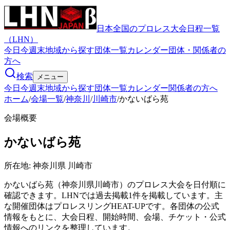
日本全国のプロレス大会日程一覧
（LHN）
今日
今週末
地域から探す
団体一覧
カレンダー
団体・関係者の
方へ
検索
メニュー
今日
今週末
地域から探す
団体一覧
カレンダー
関係者の方へ
ホーム
/
会場一覧
/
神奈川
/
川崎市
/
かないばら苑
会場概要
かないばら苑
所在地:
神奈川県 川崎市
かないばら苑（神奈川県川崎市）のプロレス大会を日付順に
確認できます。LHNでは過去掲載1件を掲載しています。主
な開催団体はプロレスリングHEAT-UPです。各団体の公式
情報をもとに、大会日程、開始時間、会場、チケット・公式
情報へのリンクを整理しています。