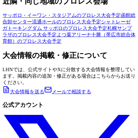
近隣・同じ地域のプロレス会場
サッポロ・イーワン・スタジアム
のプロレス大会予定
函館総
合卸センター流通ホール
のプロレス大会予定
シャトレーゼ
ガトーキングダム サッポロ
のプロレス大会予定
札幌サンプ
ラザ
のプロレス大会予定
よつ葉アリーナ十勝（帯広市総合体
育館）
のプロレス大会予定
大会情報の掲載・修正について
LHNでは、公式サイトやXに分散する大会情報を整理してい
ます。掲載内容の追加・修正がある場合はこちらからお送り
ください。
大会情報を送る
メールで相談する
公式アカウント