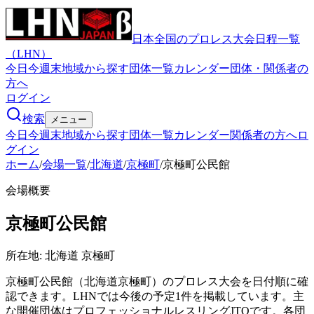
日本全国のプロレス大会日程一覧
（LHN）
今日
今週末
地域から探す
団体一覧
カレンダー
団体・関係者の
方へ
ログイン
検索
メニュー
今日
今週末
地域から探す
団体一覧
カレンダー
関係者の方へ
ロ
グイン
ホーム
/
会場一覧
/
北海道
/
京極町
/
京極町公民館
会場概要
京極町公民館
所在地:
北海道 京極町
京極町公民館（北海道京極町）のプロレス大会を日付順に確
認できます。LHNでは今後の予定1件を掲載しています。主
な開催団体はプロフェッショナルレスリングJTOです。各団