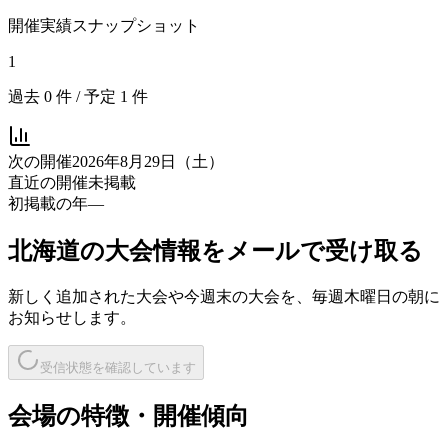
開催実績スナップショット
1
過去
0
件 / 予定
1
件
次の開催
2026年8月29日（土）
直近の開催
未掲載
初掲載の年
—
北海道
の大会情報をメールで受け取る
新しく追加された大会や今週末の大会を、
毎週木曜日の朝
に
お知らせします。
受信状態を確認しています
会場の特徴・開催傾向