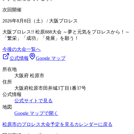
次回開催
2026年8月8日（土）
/ 大阪プロレス
大阪プロレス!! 松原888大会 ～夢と元気をプロレスから！～
「繁栄」「成功」「発展」を願う！
今後の大会一覧へ
公式情報
Google マップ
所在地
大阪府 松原市
住所
大阪府松原市田井城3丁目1番37号
公式情報
公式サイトで見る
地図
Google マップで開く
松原市
のプロレス大会予定を見る
カレンダーに戻る