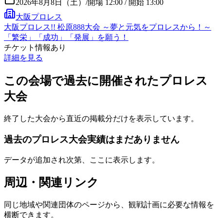
2026年8月8日（土）
/
開場 12:00 / 開始 13:00
大阪プロレス
大阪プロレス!! 松原888大会 ～夢と元気をプロレスから！～
「繁栄」「成功」「発展」を願う！
チケット情報あり
詳細を見る
この会場で過去に開催されたプロレス
大会
終了した大会から直近の掲載分だけを表示しています。
過去のプロレス大会実績はまだありません
データが追加され次第、ここに表示します。
周辺・関連リンク
同じ地域や関連団体のページから、観戦計画に必要な情報を
横断できます。