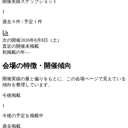
開催実績スナップショット
1
過去
0
件 / 予定
1
件
次の開催
2026年8月8日（土）
直近の開催
未掲載
初掲載の年
—
会場の特徴・開催傾向
開催実績の量と偏りをもとに、この会場ページで見えている
傾向を整理しています。
今後掲載
1
今後の予定を掲載中
過去掲載