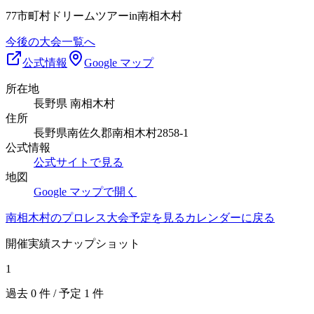
77市町村ドリームツアーin南相木村
今後の大会一覧へ
公式情報
Google マップ
所在地
長野県 南相木村
住所
長野県南佐久郡南相木村2858-1
公式情報
公式サイトで見る
地図
Google マップで開く
南相木村
のプロレス大会予定を見る
カレンダーに戻る
開催実績スナップショット
1
過去
0
件 / 予定
1
件