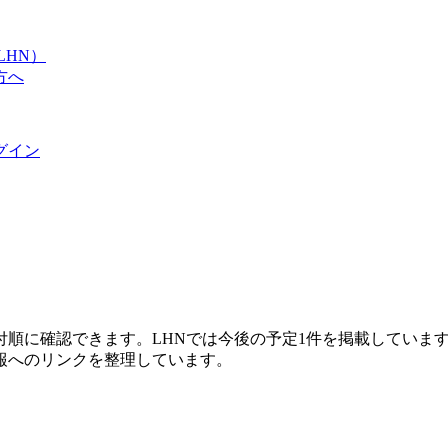
LHN）
方へ
グイン
付順に確認できます。LHNでは今後の予定1件を掲載していま
報へのリンクを整理しています。