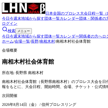
日本全国のプロレス大会日程一覧（
今日
今週末
地域から探す
団体一覧
カレンダー
団体・関係者の
ログイン
検索
メニュー
今日
今週末
地域から探す
団体一覧
カレンダー
関係者の方へ
ロ
ホーム
/
会場一覧
/
長野
/
南相木村
/
南相木村社会体育館
会場概要
南相木村社会体育館
所在地:
長野県 南相木村
南相木村社会体育館（長野県南相木村）のプロレス大会を日
報をもとに、大会日程、開始時間、会場、チケット・公式情
次回開催
2026年8月14日（金）
/ 信州プロレスリング