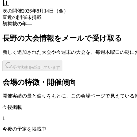
次の開催
2026年8月14日（金）
直近の開催
未掲載
初掲載の年
—
長野
の大会情報をメールで受け取る
新しく追加された大会や今週末の大会を、
毎週木曜日の朝
に
受信状態を確認しています
会場の特徴・開催傾向
開催実績の量と偏りをもとに、この会場ページで見えている
今後掲載
1
今後の予定を掲載中