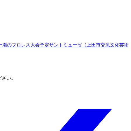
ー場
のプロレス大会予定
サントミューゼ（上田市交流文化芸術
ださい。