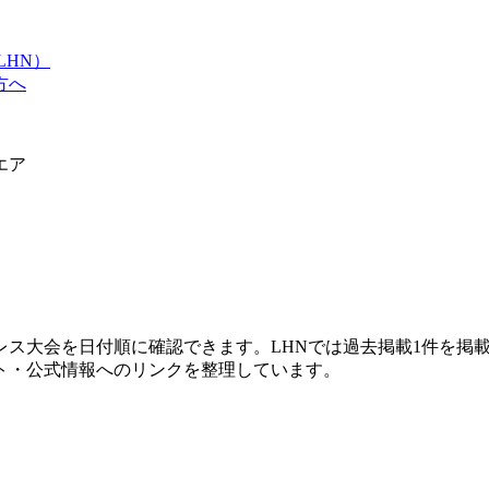
LHN）
方へ
エア
レス大会を日付順に確認できます。LHNでは過去掲載1件を掲
ト・公式情報へのリンクを整理しています。