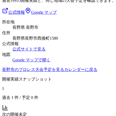
過去1件の開催実績と、同じ地域の大会予定を確認できます。
公式情報
Google マップ
所在地
長野県 長野市
住所
長野県長野市西後町1580
公式情報
公式サイトで見る
地図
Google マップで開く
長野市
のプロレス大会予定を見る
カレンダーに戻る
開催実績スナップショット
1
過去
1
件 / 予定
0
件
次の開催
未定