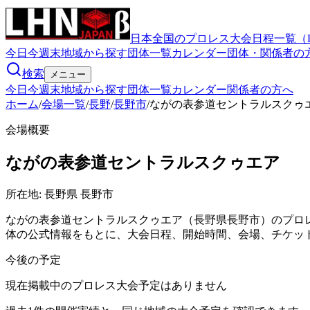
日本全国のプロレス大会日程一覧（
今日
今週末
地域から探す
団体一覧
カレンダー
団体・関係者の
検索
メニュー
今日
今週末
地域から探す
団体一覧
カレンダー
関係者の方へ
ホーム
/
会場一覧
/
長野
/
長野市
/
ながの表参道セントラルスクゥ
会場概要
ながの表参道セントラルスクゥエア
所在地:
長野県 長野市
ながの表参道セントラルスクゥエア（長野県長野市）のプロ
体の公式情報をもとに、大会日程、開始時間、会場、チケッ
今後の予定
現在掲載中のプロレス大会予定はありません