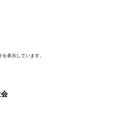
けを表示しています。
大会