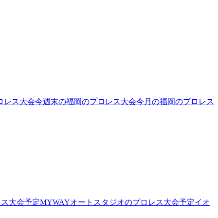
ロレス大会
今週末の福岡のプロレス大会
今月の福岡のプロレス
レス大会予定
MYWAYオートスタジオ
のプロレス大会予定
イオ