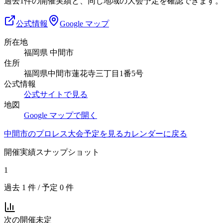
過去1件の開催実績と、同じ地域の大会予定を確認できます。
公式情報
Google マップ
所在地
福岡県 中間市
住所
福岡県中間市蓮花寺三丁目1番5号
公式情報
公式サイトで見る
地図
Google マップで開く
中間市
のプロレス大会予定を見る
カレンダーに戻る
開催実績スナップショット
1
過去
1
件 / 予定
0
件
次の開催
未定