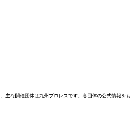
す。主な開催団体は九州プロレスです。各団体の公式情報をも