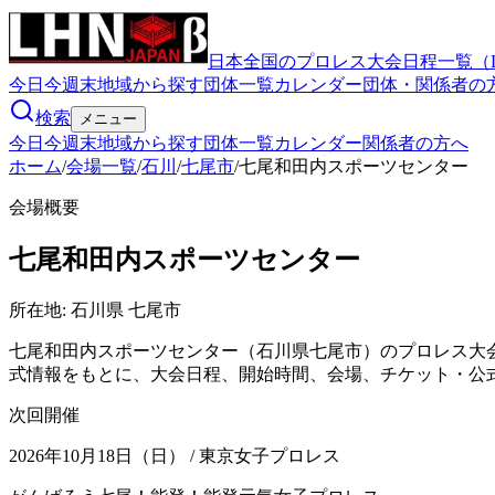
日本全国のプロレス大会日程一覧（
今日
今週末
地域から探す
団体一覧
カレンダー
団体・関係者の
検索
メニュー
今日
今週末
地域から探す
団体一覧
カレンダー
関係者の方へ
ホーム
/
会場一覧
/
石川
/
七尾市
/
七尾和田内スポーツセンター
会場概要
七尾和田内スポーツセンター
所在地:
石川県 七尾市
七尾和田内スポーツセンター（石川県七尾市）のプロレス大
式情報をもとに、大会日程、開始時間、会場、チケット・公
次回開催
2026年10月18日（日）
/ 東京女子プロレス