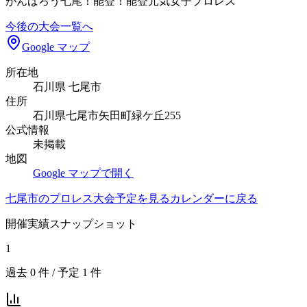
がんばろう七尾！能登！能登元気女子プロレス
今後の大会一覧へ
Google マップ
所在地
石川県 七尾市
住所
石川県七尾市矢田町緑ケ丘255
公式情報
未掲載
地図
Google マップで開く
七尾市
のプロレス大会予定を見る
カレンダーに戻る
開催実績スナップショット
1
過去
0
件 / 予定
1
件