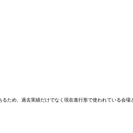
あるため、過去実績だけでなく現在進行形で使われている会場