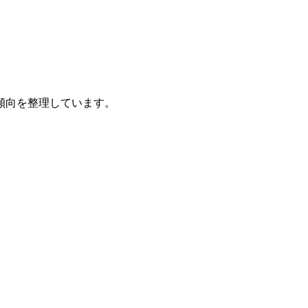
傾向を整理しています。