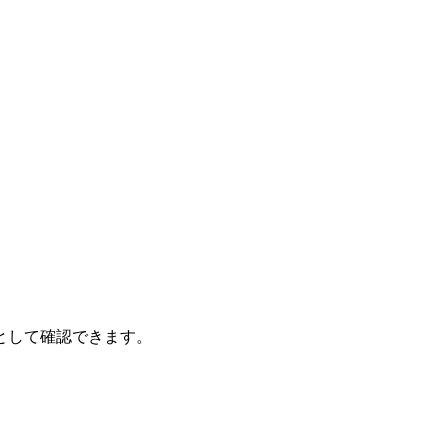
として確認できます。