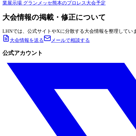
業展示場 グランメッセ熊本
のプロレス大会予定
大会情報の掲載・修正について
LHNでは、公式サイトやXに分散する大会情報を整理してい
大会情報を送る
メールで相談する
公式アカウント