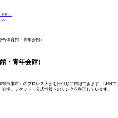
LHN）
方へ
総合体育館・青年会館）
館・青年会館）
本県熊本市）のプロレス大会を日付順に確認できます。LHNで
、会場、チケット・公式情報へのリンクを整理しています。