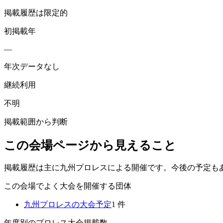
掲載履歴は限定的
初掲載年
—
年次データなし
継続利用
不明
掲載範囲から判断
この会場ページから見えること
掲載履歴は主に九州プロレスによる開催です。今後の予定も
この会場でよく大会を開催する団体
九州プロレス
の大会予定
1
件
年度別のプロレス大会掲載数