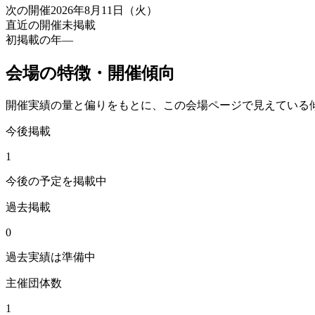
次の開催
2026年8月11日（火）
直近の開催
未掲載
初掲載の年
—
会場の特徴・開催傾向
開催実績の量と偏りをもとに、この会場ページで見えている
今後掲載
1
今後の予定を掲載中
過去掲載
0
過去実績は準備中
主催団体数
1