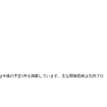
は今後の予定1件を掲載しています。主な開催団体は九州プロ