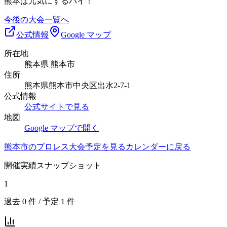
熊本ば元気にするバイ！
今後の大会一覧へ
公式情報
Google マップ
所在地
熊本県 熊本市
住所
熊本県熊本市中央区出水2-7-1
公式情報
公式サイトで見る
地図
Google マップで開く
熊本市
のプロレス大会予定を見る
カレンダーに戻る
開催実績スナップショット
1
過去
0
件 / 予定
1
件