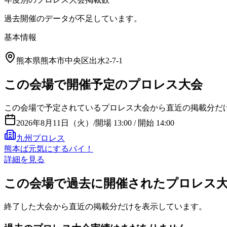
過去開催のデータが不足しています。
基本情報
熊本県熊本市中央区出水2-7-1
この会場で開催予定のプロレス大会
この会場で予定されているプロレス大会から直近の掲載分だ
2026年8月11日（火）
/
開場 13:00 / 開始 14:00
九州プロレス
熊本ば元気にするバイ！
詳細を見る
この会場で過去に開催されたプロレス
終了した大会から直近の掲載分だけを表示しています。