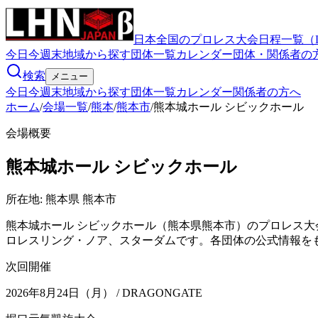
日本全国のプロレス大会日程一覧（
今日
今週末
地域から探す
団体一覧
カレンダー
団体・関係者の
検索
メニュー
今日
今週末
地域から探す
団体一覧
カレンダー
関係者の方へ
ホーム
/
会場一覧
/
熊本
/
熊本市
/
熊本城ホール シビックホール
会場概要
熊本城ホール シビックホール
所在地:
熊本県 熊本市
熊本城ホール シビックホール（熊本県熊本市）のプロレス大会
ロレスリング・ノア、スターダムです。各団体の公式情報を
次回開催
2026年8月24日（月）
/ DRAGONGATE