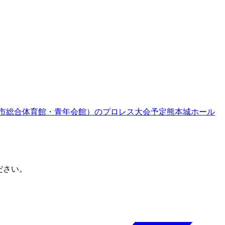
市総合体育館・青年会館）
のプロレス大会予定
熊本城ホール
ださい。