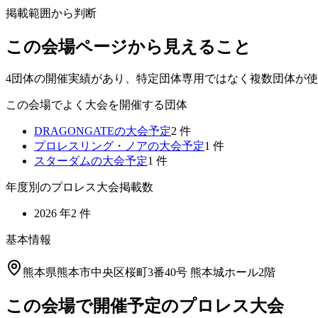
掲載範囲から判断
この会場ページから見えること
4団体の開催実績があり、特定団体専用ではなく複数団体が
この会場でよく大会を開催する団体
DRAGONGATE
の大会予定
2
件
プロレスリング・ノア
の大会予定
1
件
スターダム
の大会予定
1
件
年度別のプロレス大会掲載数
2026
年
2
件
基本情報
熊本県熊本市中央区桜町3番40号 熊本城ホール2階
この会場で開催予定のプロレス大会