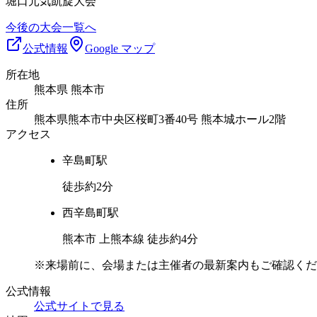
堀口元気凱旋大会
今後の大会一覧へ
公式情報
Google マップ
所在地
熊本県 熊本市
住所
熊本県熊本市中央区桜町3番40号 熊本城ホール2階
アクセス
辛島町
駅
徒歩約2分
西辛島町
駅
熊本市 上熊本線 徒歩約4分
※来場前に、会場または主催者の最新案内もご確認くだ
公式情報
公式サイトで見る