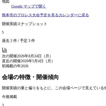
地図
Google マップで開く
熊本市
のプロレス大会予定を見る
カレンダーに戻る
開催実績スナップショット
5
過去
2
件 / 予定
3
件
次の開催
2026年8月24日（月）
直近の開催
2026年5月4日（月）
初掲載の年
2026
会場の特徴・開催傾向
開催実績の量と偏りをもとに、この会場ページで見えている
今後掲載
3