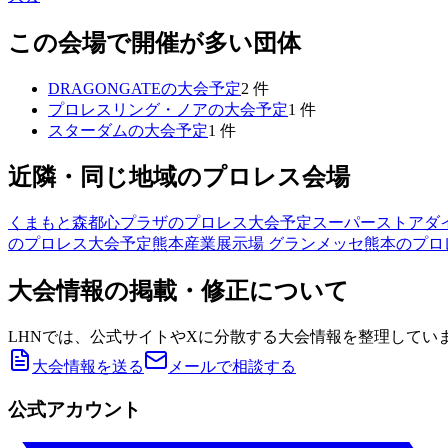
この会場で開催が多い団体
DRAGONGATE
の大会予定
2
件
プロレスリング・ノア
の大会予定
1
件
スターダム
の大会予定
1
件
近隣・同じ地域のプロレス会場
くまもと森都心プラザ
のプロレス大会予定
スーパーストアダ
のプロレス大会予定
熊本産業展示場 グランメッセ熊本
のプロ
大会情報の掲載・修正について
LHNでは、公式サイトやXに分散する大会情報を整理してい
大会情報を送る
メールで相談する
公式アカウント