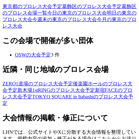
東京都のプロレス大会予定
葛飾区のプロレス大会予定
葛飾区
のプロレス会場一覧
今日の東京のプロレス大会
明日の東京の
プロレス大会
今週末の東京のプロレス大会
今月の東京のプロ
レス大会
この会場で開催が多い団体
OSW
の大会予定
3
件
近隣・同じ地域のプロレス会場
ZERO1道場
のプロレス大会予定
後楽園ホール
のプロレス大
会予定
新木場1stRING
のプロレス大会予定
新宿FACE
のプロ
レス大会予定
TOKYO SQUARE in Itabashi
のプロレス大会予
定
大会情報の掲載・修正について
LHNでは、公式サイトやXに分散する大会情報を整理してい
ます。掲載内容の追加・修正がある場合はこちらからお送り