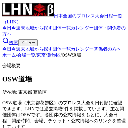
日本全国のプロレス大会日程一覧
（LHN）
今日
今週末
地域から探す
団体一覧
カレンダー
団体・関係者の
方へ
検索
メニュー
今日
今週末
地域から探す
団体一覧
カレンダー
関係者の方へ
ホーム
/
会場一覧
/
東京
/
葛飾区
/
OSW道場
会場概要
OSW道場
所在地:
東京都 葛飾区
OSW道場（東京都葛飾区）のプロレス大会を日付順に確認
できます。LHNでは過去掲載9件を掲載しています。主な開
催団体はOSWです。各団体の公式情報をもとに、大会日
程、開始時間、会場、チケット・公式情報へのリンクを整理
しています。