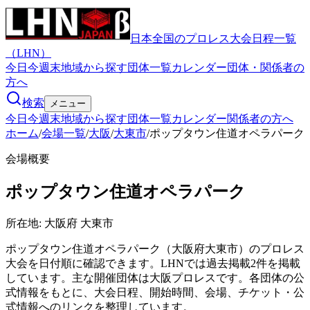
日本全国のプロレス大会日程一覧
（LHN）
今日
今週末
地域から探す
団体一覧
カレンダー
団体・関係者の
方へ
検索
メニュー
今日
今週末
地域から探す
団体一覧
カレンダー
関係者の方へ
ホーム
/
会場一覧
/
大阪
/
大東市
/
ポップタウン住道オペラパーク
会場概要
ポップタウン住道オペラパーク
所在地:
大阪府 大東市
ポップタウン住道オペラパーク（大阪府大東市）のプロレス
大会を日付順に確認できます。LHNでは過去掲載2件を掲載
しています。主な開催団体は大阪プロレスです。各団体の公
式情報をもとに、大会日程、開始時間、会場、チケット・公
式情報へのリンクを整理しています。