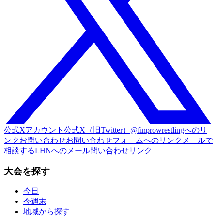
公式Xアカウント
公式X（旧Twitter）@finprowrestlingへのリ
ンク
お問い合わせ
お問い合わせフォームへのリンク
メールで
相談する
LHNへのメール問い合わせリンク
大会を探す
今日
今週末
地域から探す