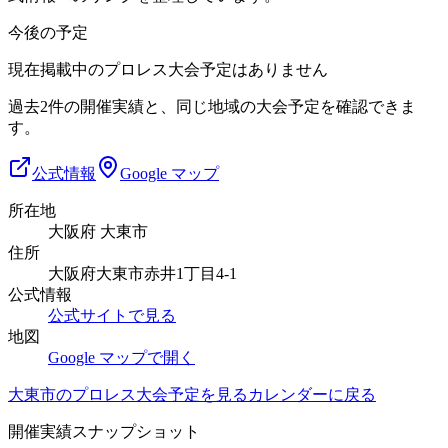
今後の予定
現在掲載中のプロレス大会予定はありません
過去2件の開催実績と、同じ地域の大会予定を確認できま
す。
公式情報
Google マップ
所在地
大阪府 大東市
住所
大阪府大東市赤井1丁目4-1
公式情報
公式サイトで見る
地図
Google マップで開く
大東市
のプロレス大会予定を見る
カレンダーに戻る
開催実績スナップショット