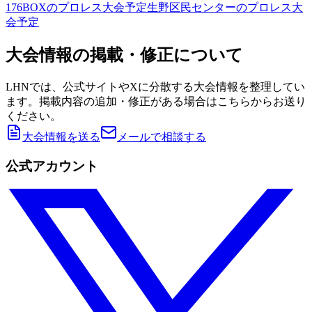
176BOX
のプロレス大会予定
生野区民センター
のプロレス大
会予定
大会情報の掲載・修正について
LHNでは、公式サイトやXに分散する大会情報を整理してい
ます。掲載内容の追加・修正がある場合はこちらからお送り
ください。
大会情報を送る
メールで相談する
公式アカウント