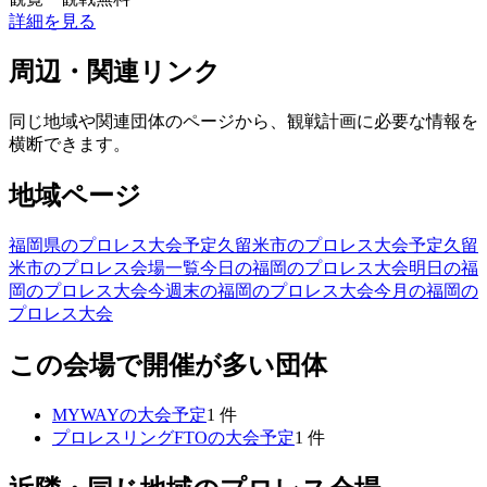
詳細を見る
周辺・関連リンク
同じ地域や関連団体のページから、観戦計画に必要な情報を
横断できます。
地域ページ
福岡県のプロレス大会予定
久留米市のプロレス大会予定
久留
米市のプロレス会場一覧
今日の福岡のプロレス大会
明日の福
岡のプロレス大会
今週末の福岡のプロレス大会
今月の福岡の
プロレス大会
この会場で開催が多い団体
MYWAY
の大会予定
1
件
プロレスリングFTO
の大会予定
1
件