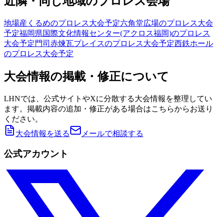
近隣・同じ地域のプロレス会場
地場産くるめ
のプロレス大会予定
六角堂広場
のプロレス大会
予定
福岡県国際文化情報センター(アクロス福岡)
のプロレス
大会予定
門司赤煉瓦プレイス
のプロレス大会予定
西鉄ホール
のプロレス大会予定
大会情報の掲載・修正について
LHNでは、公式サイトやXに分散する大会情報を整理してい
ます。掲載内容の追加・修正がある場合はこちらからお送り
ください。
大会情報を送る
メールで相談する
公式アカウント