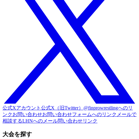
公式Xアカウント
公式X（旧Twitter）@finprowrestlingへのリ
ンク
お問い合わせ
お問い合わせフォームへのリンク
メールで
相談する
LHNへのメール問い合わせリンク
大会を探す