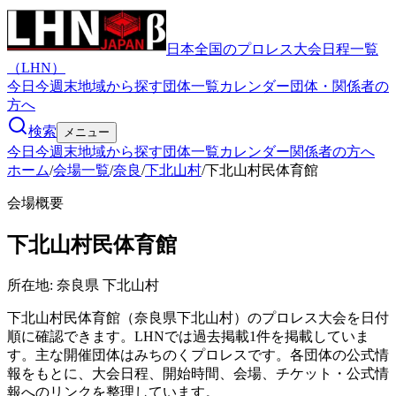
日本全国のプロレス大会日程一覧
（LHN）
今日
今週末
地域から探す
団体一覧
カレンダー
団体・関係者の
方へ
検索
メニュー
今日
今週末
地域から探す
団体一覧
カレンダー
関係者の方へ
ホーム
/
会場一覧
/
奈良
/
下北山村
/
下北山村民体育館
会場概要
下北山村民体育館
所在地:
奈良県 下北山村
下北山村民体育館（奈良県下北山村）のプロレス大会を日付
順に確認できます。LHNでは過去掲載1件を掲載していま
す。主な開催団体はみちのくプロレスです。各団体の公式情
報をもとに、大会日程、開始時間、会場、チケット・公式情
報へのリンクを整理しています。