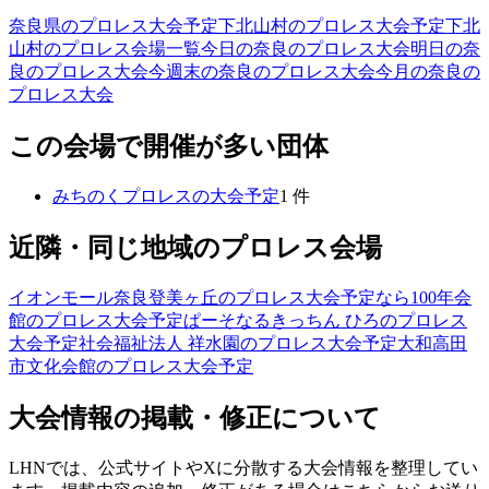
奈良県のプロレス大会予定
下北山村のプロレス大会予定
下北
山村のプロレス会場一覧
今日の奈良のプロレス大会
明日の奈
良のプロレス大会
今週末の奈良のプロレス大会
今月の奈良の
プロレス大会
この会場で開催が多い団体
みちのくプロレス
の大会予定
1
件
近隣・同じ地域のプロレス会場
イオンモール奈良登美ヶ丘
のプロレス大会予定
なら100年会
館
のプロレス大会予定
ぱーそなるきっちん ひろ
のプロレス
大会予定
社会福祉法人 祥水園
のプロレス大会予定
大和高田
市文化会館
のプロレス大会予定
大会情報の掲載・修正について
LHNでは、公式サイトやXに分散する大会情報を整理してい