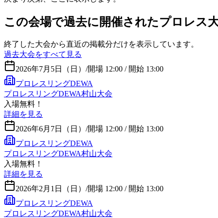
この会場で過去に開催されたプロレス
終了した大会から直近の掲載分だけを表示しています。
過去大会をすべて見る
2026年7月5日（日）
/
開場 12:00 / 開始 13:00
プロレスリングDEWA
プロレスリングDEWA村山大会
入場無料！
詳細を見る
2026年6月7日（日）
/
開場 12:00 / 開始 13:00
プロレスリングDEWA
プロレスリングDEWA村山大会
入場無料！
詳細を見る
2026年2月1日（日）
/
開場 12:00 / 開始 13:00
プロレスリングDEWA
プロレスリングDEWA村山大会