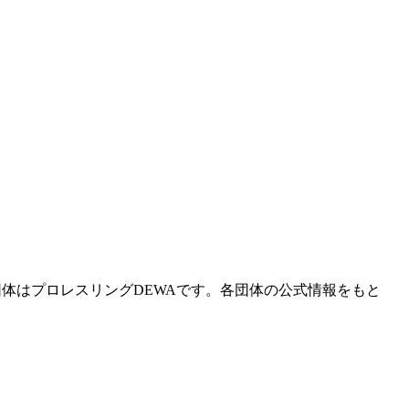
体はプロレスリングDEWAです。各団体の公式情報をもと