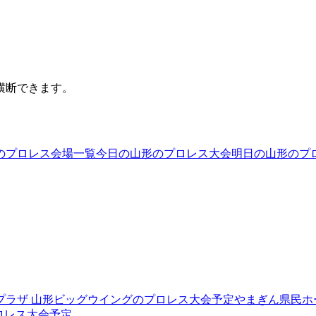
横断できます。
のプロレス会場一覧
今日の山形のプロレス大会
明日の山形のプ
プラザ 山形ビッグウイング
のプロレス大会予定
やまぎん県民ホ
ロレス大会予定