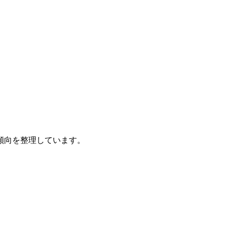
傾向を整理しています。