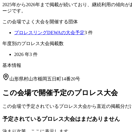
2025年から2026年まで掲載が続いており、継続利用の傾
ージです。
この会場でよく大会を開催する団体
プロレスリングDEWA
の大会予定
3
件
年度別のプロレス大会掲載数
2026
年
3
件
基本情報
山形県村山市楯岡五日町14番20号
この会場で開催予定のプロレス大会
この会場で予定されているプロレス大会から直近の掲載分だ
予定されているプロレス大会はまだありません
決まり次第、ここに表示します。