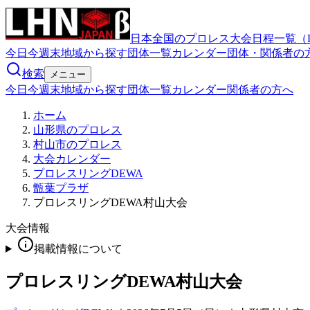
日本全国のプロレス大会日程一覧（
今日
今週末
地域から探す
団体一覧
カレンダー
団体・関係者の
検索
メニュー
今日
今週末
地域から探す
団体一覧
カレンダー
関係者の方へ
ホーム
山形県のプロレス
村山市のプロレス
大会カレンダー
プロレスリングDEWA
甑葉プラザ
プロレスリングDEWA村山大会
大会情報
掲載情報について
プロレスリングDEWA村山大会