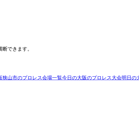
横断できます。
阪狭山市のプロレス会場一覧
今日の大阪のプロレス大会
明日の