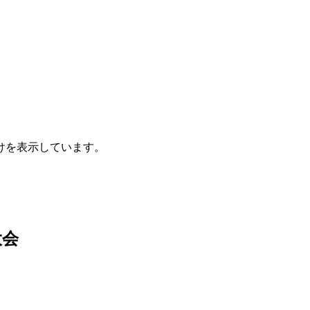
けを表示しています。
大会