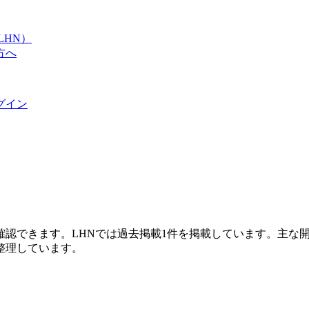
LHN）
方へ
グイン
確認できます。LHNでは過去掲載1件を掲載しています。主な
整理しています。