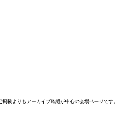
定掲載よりもアーカイブ確認が中心の会場ページです。