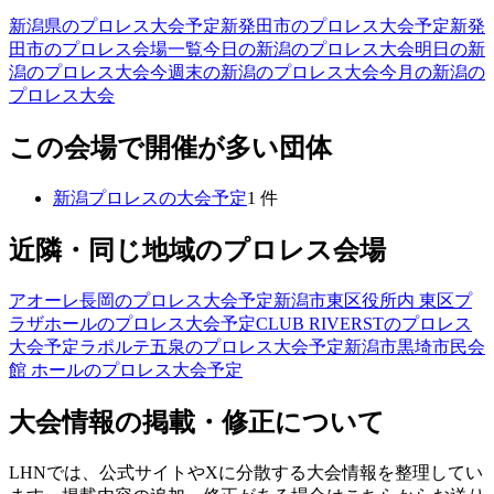
新潟県のプロレス大会予定
新発田市のプロレス大会予定
新発
田市のプロレス会場一覧
今日の新潟のプロレス大会
明日の新
潟のプロレス大会
今週末の新潟のプロレス大会
今月の新潟の
プロレス大会
この会場で開催が多い団体
新潟プロレス
の大会予定
1
件
近隣・同じ地域のプロレス会場
アオーレ長岡
のプロレス大会予定
新潟市東区役所内 東区プ
ラザホール
のプロレス大会予定
CLUB RIVERST
のプロレス
大会予定
ラポルテ五泉
のプロレス大会予定
新潟市黒埼市民会
館 ホール
のプロレス大会予定
大会情報の掲載・修正について
LHNでは、公式サイトやXに分散する大会情報を整理してい