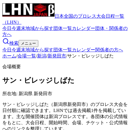
日本全国のプロレス大会日程一覧
（LHN）
今日
今週末
地域から探す
団体一覧
カレンダー
団体・関係者の
方へ
検索
メニュー
今日
今週末
地域から探す
団体一覧
カレンダー
関係者の方へ
ホーム
/
会場一覧
/
新潟
/
新発田市
/
サン・ビレッジしばた
会場概要
サン・ビレッジしばた
所在地:
新潟県 新発田市
サン・ビレッジしばた（新潟県新発田市）のプロレス大会を
日付順に確認できます。LHNでは過去掲載1件を掲載してい
ます。主な開催団体は新潟プロレスです。各団体の公式情報
をもとに、大会日程、開始時間、会場、チケット・公式情報
へのリンクを整理しています。