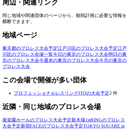
周辺・関連リンク
同じ地域や関連団体のページから、観戦計画に必要な情報を
横断できます。
地域ページ
東京都のプロレス大会予定
江戸川区のプロレス大会予定
江戸
川区のプロレス会場一覧
今日の東京のプロレス大会
明日の東
京のプロレス大会
今週末の東京のプロレス大会
今月の東京の
プロレス大会
この会場で開催が多い団体
プロフェッショナルレスリングJTO
の大会予定
2
件
近隣・同じ地域のプロレス会場
後楽園ホール
のプロレス大会予定
新木場1stRING
のプロレス
大会予定
新宿FACE
のプロレス大会予定
TOKYO SQUARE in