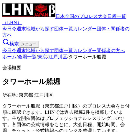
日本全国のプロレス大会日程一覧
（LHN）
今日
今週末
地域から探す
団体一覧
カレンダー
団体・関係者の
方へ
検索
メニュー
今日
今週末
地域から探す
団体一覧
カレンダー
関係者の方へ
ホーム
/
会場一覧
/
東京
/
江戸川区
/
タワーホール船堀
会場概要
タワーホール船堀
所在地:
東京都 江戸川区
タワーホール船堀（東京都江戸川区）のプロレス大会を日付
順に確認できます。LHNでは過去掲載2件を掲載していま
す。主な開催団体はプロフェッショナルレスリングJTOで
す。各団体の公式情報をもとに、大会日程、開始時間、会
場、チケット・公式情報へのリンクを整理しています。