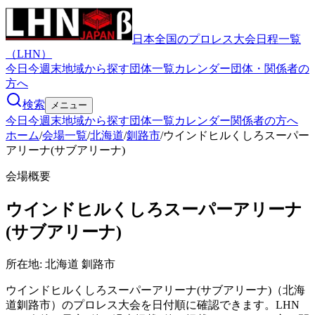
日本全国のプロレス大会日程一覧
（LHN）
今日
今週末
地域から探す
団体一覧
カレンダー
団体・関係者の
方へ
検索
メニュー
今日
今週末
地域から探す
団体一覧
カレンダー
関係者の方へ
ホーム
/
会場一覧
/
北海道
/
釧路市
/
ウインドヒルくしろスーパー
アリーナ(サブアリーナ)
会場概要
ウインドヒルくしろスーパーアリーナ
(サブアリーナ)
所在地:
北海道 釧路市
ウインドヒルくしろスーパーアリーナ(サブアリーナ)（北海
道釧路市）のプロレス大会を日付順に確認できます。LHN