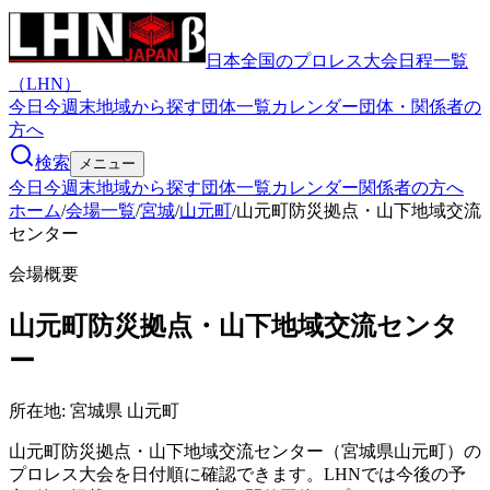
日本全国のプロレス大会日程一覧
（LHN）
今日
今週末
地域から探す
団体一覧
カレンダー
団体・関係者の
方へ
検索
メニュー
今日
今週末
地域から探す
団体一覧
カレンダー
関係者の方へ
ホーム
/
会場一覧
/
宮城
/
山元町
/
山元町防災拠点・山下地域交流
センター
会場概要
山元町防災拠点・山下地域交流センタ
ー
所在地:
宮城県 山元町
山元町防災拠点・山下地域交流センター（宮城県山元町）の
プロレス大会を日付順に確認できます。LHNでは今後の予