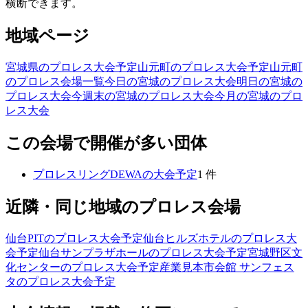
横断できます。
地域ページ
宮城県のプロレス大会予定
山元町のプロレス大会予定
山元町
のプロレス会場一覧
今日の宮城のプロレス大会
明日の宮城の
プロレス大会
今週末の宮城のプロレス大会
今月の宮城のプロ
レス大会
この会場で開催が多い団体
プロレスリングDEWA
の大会予定
1
件
近隣・同じ地域のプロレス会場
仙台PIT
のプロレス大会予定
仙台ヒルズホテル
のプロレス大
会予定
仙台サンプラザホール
のプロレス大会予定
宮城野区文
化センター
のプロレス大会予定
産業見本市会館 サンフェス
タ
のプロレス大会予定