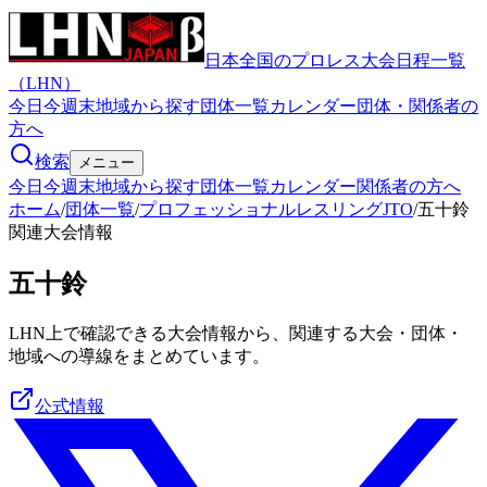
日本全国のプロレス大会日程一覧
（LHN）
今日
今週末
地域から探す
団体一覧
カレンダー
団体・関係者の
方へ
検索
メニュー
今日
今週末
地域から探す
団体一覧
カレンダー
関係者の方へ
ホーム
/
団体一覧
/
プロフェッショナルレスリングJTO
/
五十鈴
関連大会情報
五十鈴
LHN上で確認できる大会情報から、関連する大会・団体・
地域への導線をまとめています。
公式情報