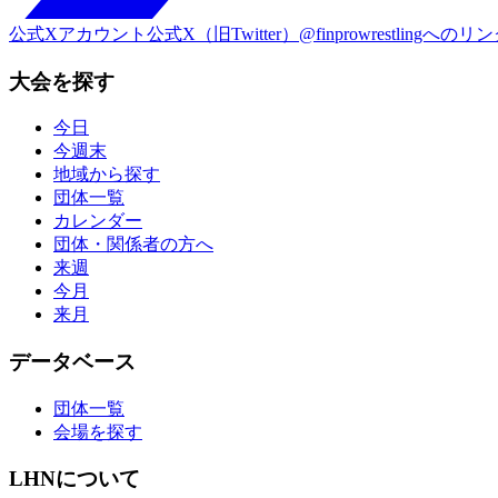
公式Xアカウント
公式X（旧Twitter）@finprowrestlingへのリ
大会を探す
今日
今週末
地域から探す
団体一覧
カレンダー
団体・関係者の方へ
来週
今月
来月
データベース
団体一覧
会場を探す
LHNについて