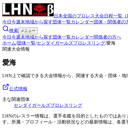
日本全国のプロレス大会日程一覧（
今日
今週末
地域から探す
団体一覧
カレンダー
団体・関係者の
検索
メニュー
今日
今週末
地域から探す
団体一覧
カレンダー
関係者の方へ
ホーム
/
団体一覧
/
センダイガールズプロレスリング
/
愛海
関連大会情報
愛海
LHN上で確認できる大会情報から、関連する大会・団体・地
公式情報
主な関連団体
センダイガールズプロレスリング
LHNのレスラー情報は、選手名鑑を目的としたものではあ
す。所属・プロフィール・活動状況などの最新情報は、各選