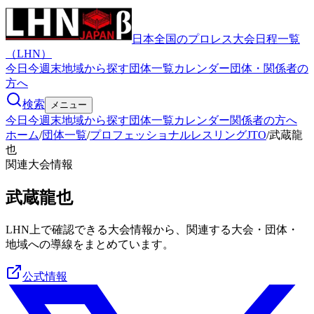
日本全国のプロレス大会日程一覧
（LHN）
今日
今週末
地域から探す
団体一覧
カレンダー
団体・関係者の
方へ
検索
メニュー
今日
今週末
地域から探す
団体一覧
カレンダー
関係者の方へ
ホーム
/
団体一覧
/
プロフェッショナルレスリングJTO
/
武蔵龍
也
関連大会情報
武蔵龍也
LHN上で確認できる大会情報から、関連する大会・団体・
地域への導線をまとめています。
公式情報