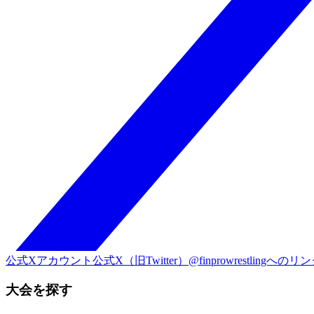
公式Xアカウント
公式X（旧Twitter）@finprowrestlingへのリ
大会を探す