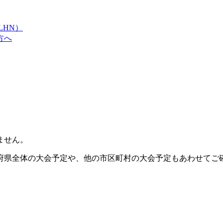
LHN）
方へ
ません。
府県全体の大会予定や、他の市区町村の大会予定もあわせてご