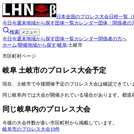
日本全国のプロレス大会日程一覧（
今日
今週末
地域から探す
団体一覧
カレンダー
団体・関係者の
検索
メニュー
今日
今週末
地域から探す
団体一覧
カレンダー
関係者の方へ
ホーム
/
開催地域から探す
/
岐阜
/
土岐市
市区町村ページ
岐阜
土岐市
のプロレス大会予定
現在、土岐市で今後開催予定のプロレス大会は確認できてい
同じ岐阜内では大会が開催されている場合があります。都道
同じ岐阜内のプロレス大会
今後の大会件数が多い市区町村から掲載しています。
岐阜市のプロレス大会
10
件