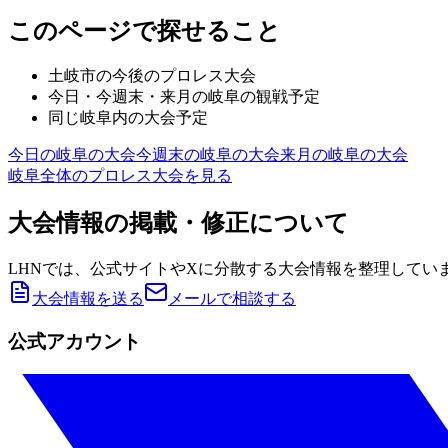
このページで探せること
土岐市
の今後のプロレス大会
今日・今週末・来月の
岐阜
の観戦予定
同じ
岐阜
内の大会予定
今日の
岐阜
の大会
今週末の
岐阜
の大会
来月の
岐阜
の大会
岐阜
全体のプロレス大会を見る
大会情報の掲載・修正について
LHNでは、公式サイトやXに分散する大会情報を整理してい
大会情報を送る
メールで相談する
公式アカウント