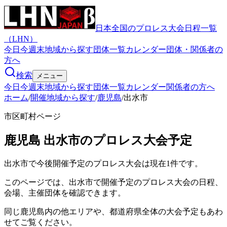
日本全国のプロレス大会日程一覧
（LHN）
今日
今週末
地域から探す
団体一覧
カレンダー
団体・関係者の
方へ
検索
メニュー
今日
今週末
地域から探す
団体一覧
カレンダー
関係者の方へ
ホーム
/
開催地域から探す
/
鹿児島
/
出水市
市区町村ページ
鹿児島
出水市
のプロレス大会予定
出水市で今後開催予定のプロレス大会は現在1件です。
このページでは、出水市で開催予定のプロレス大会の日程、
会場、主催団体を確認できます。
同じ鹿児島内の他エリアや、都道府県全体の大会予定もあわ
せてご覧ください。