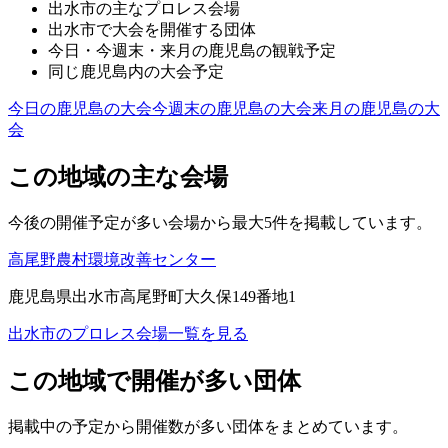
出水市
の主なプロレス会場
出水市
で大会を開催する団体
今日・今週末・来月の
鹿児島
の観戦予定
同じ
鹿児島
内の大会予定
今日の
鹿児島
の大会
今週末の
鹿児島
の大会
来月の
鹿児島
の大
会
この地域の主な会場
今後の開催予定が多い会場から最大5件を掲載しています。
高尾野農村環境改善センター
鹿児島県出水市高尾野町大久保149番地1
出水市
のプロレス会場一覧を見る
この地域で開催が多い団体
掲載中の予定から開催数が多い団体をまとめています。