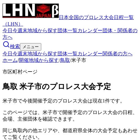
日本全国のプロレス大会日程一覧
（LHN）
今日
今週末
地域から探す
団体一覧
カレンダー
団体・関係者の
方へ
検索
メニュー
今日
今週末
地域から探す
団体一覧
カレンダー
関係者の方へ
ホーム
/
開催地域から探す
/
鳥取
/
米子市
市区町村ページ
鳥取
米子市
のプロレス大会予定
米子市で今後開催予定のプロレス大会は現在1件です。
このページでは、米子市で開催予定のプロレス大会の日程、
会場、主催団体を確認できます。
同じ鳥取内の他エリアや、都道府県全体の大会予定もあわせ
てご覧ください。