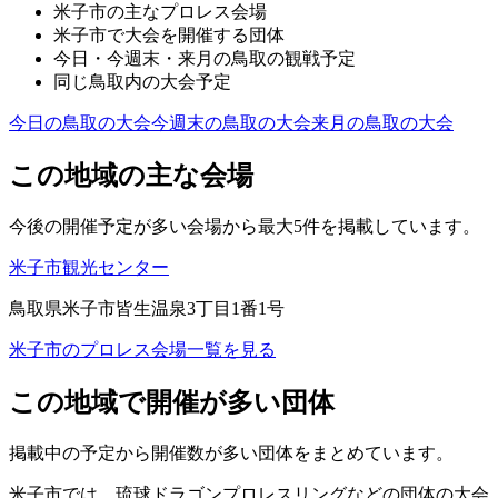
米子市
の主なプロレス会場
米子市
で大会を開催する団体
今日・今週末・来月の
鳥取
の観戦予定
同じ
鳥取
内の大会予定
今日の
鳥取
の大会
今週末の
鳥取
の大会
来月の
鳥取
の大会
この地域の主な会場
今後の開催予定が多い会場から最大5件を掲載しています。
米子市観光センター
鳥取県米子市皆生温泉3丁目1番1号
米子市
のプロレス会場一覧を見る
この地域で開催が多い団体
掲載中の予定から開催数が多い団体をまとめています。
米子市
では、
琉球ドラゴンプロレスリング
などの団体の大会