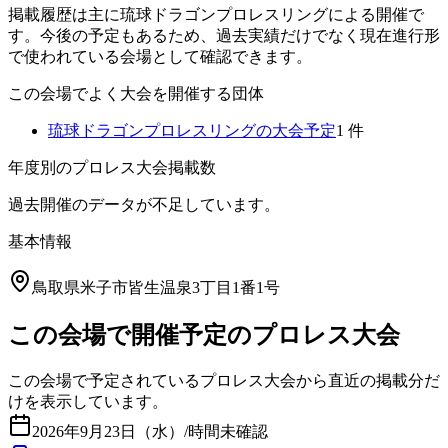
掲載履歴は主に琉球ドラゴンプロレスリングによる開催で
す。今後の予定もあるため、過去実績だけでなく現在進行形
で使われている会場として確認できます。
この会場でよく大会を開催する団体
琉球ドラゴンプロレスリング
の大会予定
1
件
年度別のプロレス大会掲載数
過去開催のデータが不足しています。
基本情報
鳥取県米子市皆生温泉3丁目1番1号
この会場で開催予定のプロレス大会
この会場で予定されているプロレス大会から直近の掲載分だ
けを表示しています。
2026年9月23日（水）
/
時間未確認