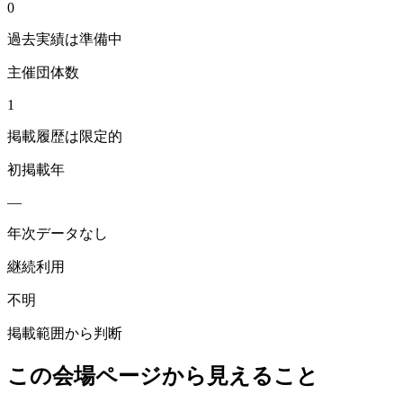
0
過去実績は準備中
主催団体数
1
掲載履歴は限定的
初掲載年
—
年次データなし
継続利用
不明
掲載範囲から判断
この会場ページから見えること