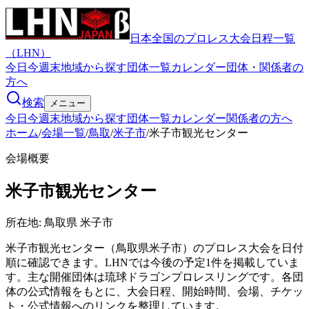
日本全国のプロレス大会日程一覧
（LHN）
今日
今週末
地域から探す
団体一覧
カレンダー
団体・関係者の
方へ
検索
メニュー
今日
今週末
地域から探す
団体一覧
カレンダー
関係者の方へ
ホーム
/
会場一覧
/
鳥取
/
米子市
/
米子市観光センター
会場概要
米子市観光センター
所在地:
鳥取県 米子市
米子市観光センター（鳥取県米子市）のプロレス大会を日付
順に確認できます。LHNでは今後の予定1件を掲載していま
す。主な開催団体は琉球ドラゴンプロレスリングです。各団
体の公式情報をもとに、大会日程、開始時間、会場、チケッ
ト・公式情報へのリンクを整理しています。