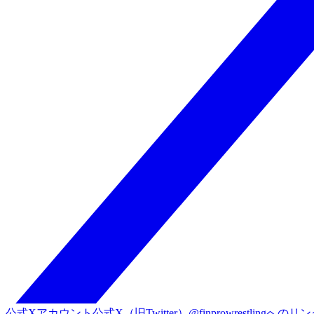
公式Xアカウント
公式X（旧Twitter）@finprowrestlingへのリ