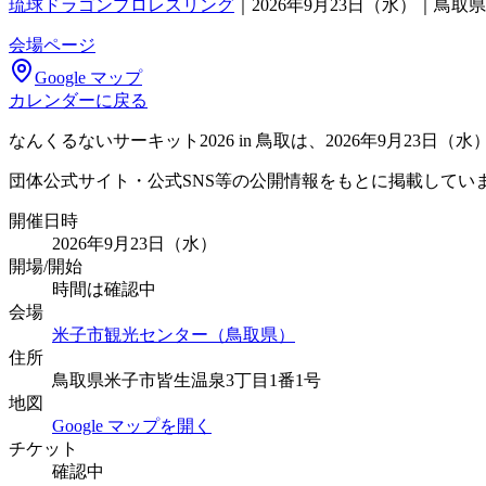
琉球ドラゴンプロレスリング
｜
2026年9月23日（水）｜鳥
会場ページ
Google マップ
カレンダーに戻る
なんくるないサーキット2026 in 鳥取は、2026年9月
団体公式サイト・公式SNS等の公開情報をもとに掲載してい
開催日時
2026年9月23日（水）
開場/開始
時間は確認中
会場
米子市観光センター（鳥取県）
住所
鳥取県米子市皆生温泉3丁目1番1号
地図
Google マップを開く
チケット
確認中