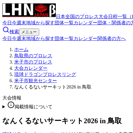
日本全国のプロレス大会日程一覧（
今日
今週末
地域から探す
団体一覧
カレンダー
団体・関係者の
検索
メニュー
今日
今週末
地域から探す
団体一覧
カレンダー
関係者の方へ
ホーム
鳥取県のプロレス
米子市のプロレス
大会カレンダー
琉球ドラゴンプロレスリング
米子市観光センター
なんくるないサーキット2026 in 鳥取
大会情報
掲載情報について
なんくるないサーキット2026 in 鳥取