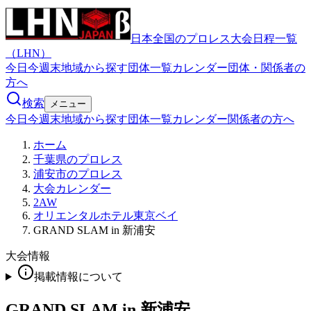
日本全国のプロレス大会日程一覧
（LHN）
今日
今週末
地域から探す
団体一覧
カレンダー
団体・関係者の
方へ
検索
メニュー
今日
今週末
地域から探す
団体一覧
カレンダー
関係者の方へ
ホーム
千葉県のプロレス
浦安市のプロレス
大会カレンダー
2AW
オリエンタルホテル東京ベイ
GRAND SLAM in 新浦安
大会情報
掲載情報について
GRAND SLAM in 新浦安