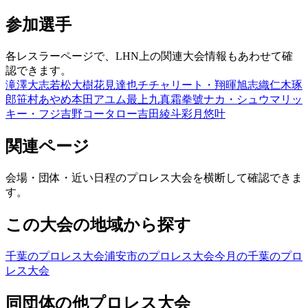
参加選手
各レスラーページで、LHN上の関連大会情報もあわせて確
認できます。
滝澤大志
若松大樹
花見達也
チチャリート・翔暉
旭志織
仁木琢
郎
笹村あやめ
本田アユム
最上九
真霜拳號
ナカ・シュウマ
リッ
キー・フジ
吉野コータロー
吉田綾斗
彩月悠叶
関連ページ
会場・団体・近い日程のプロレス大会を横断して確認できま
す。
この大会の地域から探す
千葉のプロレス大会
浦安市のプロレス大会
今月の千葉のプロ
レス大会
同団体の他プロレス大会