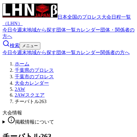
日本全国のプロレス大会日程一覧
（LHN）
今日
今週末
地域から探す
団体一覧
カレンダー
団体・関係者の
方へ
検索
メニュー
今日
今週末
地域から探す
団体一覧
カレンダー
関係者の方へ
ホーム
千葉県のプロレス
千葉市のプロレス
大会カレンダー
2AW
2AWスクエア
チーバトル263
大会情報
掲載情報について
チーバトル263