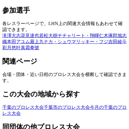
参加選手
各レスラーページで、LHN上の関連大会情報もあわせて確
認できます。
滝澤大志
花見達也
若松大樹
チチャリート・翔暉
仁木琢郎
旭志
織
本田アユム
最上九
ナカ・シュウマ
リッキー・フジ
吉田綾斗
彩月悠叶
真霜拳號
関連ページ
会場・団体・近い日程のプロレス大会を横断して確認できま
す。
この大会の地域から探す
千葉のプロレス大会
千葉市のプロレス大会
今月の千葉のプロ
レス大会
同団体の他プロレス大会