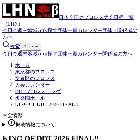
日本全国のプロレス大会日程一覧
（LHN）
今日
今週末
地域から探す
団体一覧
カレンダー
団体・関係者の
方へ
検索
メニュー
今日
今週末
地域から探す
団体一覧
カレンダー
関係者の方へ
ホーム
東京都のプロレス
文京区のプロレス
大会カレンダー
DDTプロレスリング
後楽園ホール
KING OF DDT 2026 FINAL!!
大会情報
掲載情報について
KING OF DDT 2026 FINAL!!