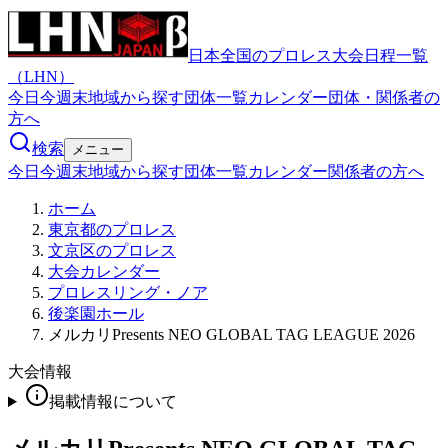
日本全国のプロレス大会日程一覧
（LHN）
今日
今週末
地域から探す
団体一覧
カレンダー
団体・関係者の
方へ
検索
メニュー
今日
今週末
地域から探す
団体一覧
カレンダー
関係者の方へ
ホーム
東京都のプロレス
文京区のプロレス
大会カレンダー
プロレスリング・ノア
後楽園ホール
メルカリPresents NEO GLOBAL TAG LEAGUE 2026
大会情報
掲載情報について