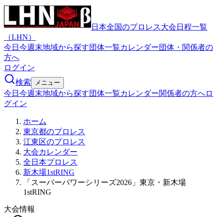
日本全国のプロレス大会日程一覧
（LHN）
今日
今週末
地域から探す
団体一覧
カレンダー
団体・関係者の
方へ
ログイン
検索
メニュー
今日
今週末
地域から探す
団体一覧
カレンダー
関係者の方へ
ロ
グイン
ホーム
東京都のプロレス
江東区のプロレス
大会カレンダー
全日本プロレス
新木場1stRING
「スーパーパワーシリーズ2026」東京・新木場
1stRING
大会情報