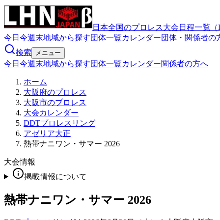
日本全国のプロレス大会日程一覧（
今日
今週末
地域から探す
団体一覧
カレンダー
団体・関係者の
検索
メニュー
今日
今週末
地域から探す
団体一覧
カレンダー
関係者の方へ
ホーム
大阪府のプロレス
大阪市のプロレス
大会カレンダー
DDTプロレスリング
アゼリア大正
熱帯ナニワン・サマー 2026
大会情報
掲載情報について
熱帯ナニワン・サマー 2026