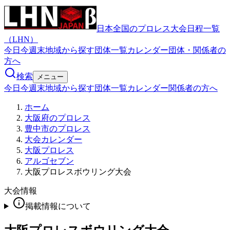
日本全国のプロレス大会日程一覧
（LHN）
今日
今週末
地域から探す
団体一覧
カレンダー
団体・関係者の
方へ
検索
メニュー
今日
今週末
地域から探す
団体一覧
カレンダー
関係者の方へ
ホーム
大阪府のプロレス
豊中市のプロレス
大会カレンダー
大阪プロレス
アルゴセブン
大阪プロレスボウリング大会
大会情報
掲載情報について