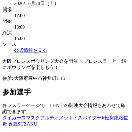
2026年6月20日（土）
開場
12:00
開始
13:00
終演
15:00
ソース
公式情報を見る
大阪プロレスボウリング大会を開催！ プロレスラーと一緒
にボウリングを楽しもう！
住所:
大阪府豊中市神州町1-15
参加選手
各レスラーページで、LHN上の関連大会情報もあわせて確
認できます。
タイガースマスク
アルティメット・スパイダーJr
松房龍哉
佐
野 蒼嵐
SUZAKU