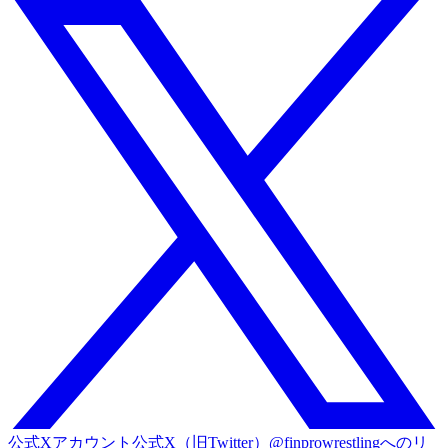
公式Xアカウント
公式X（旧Twitter）@finprowrestlingへのリ