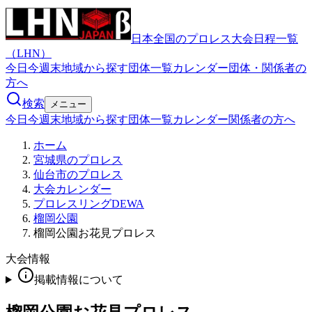
日本全国のプロレス大会日程一覧
（LHN）
今日
今週末
地域から探す
団体一覧
カレンダー
団体・関係者の
方へ
検索
メニュー
今日
今週末
地域から探す
団体一覧
カレンダー
関係者の方へ
ホーム
宮城県のプロレス
仙台市のプロレス
大会カレンダー
プロレスリングDEWA
榴岡公園
榴岡公園お花見プロレス
大会情報
掲載情報について