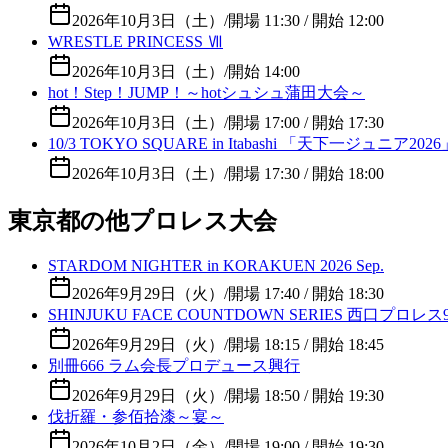
2026年10月3日（土）
/
開場 11:30 / 開始 12:00
WRESTLE PRINCESS Ⅶ
2026年10月3日（土）
/
開始 14:00
hot！Step！JUMP！～hotシュシュ蒲田大会～
2026年10月3日（土）
/
開場 17:00 / 開始 17:30
10/3 TOKYO SQUARE in Itabashi 「天下一ジュニア2026
2026年10月3日（土）
/
開場 17:30 / 開始 18:00
東京都の他プロレス大会
STARDOM NIGHTER in KORAKUEN 2026 Sep.
2026年9月29日（火）
/
開場 17:40 / 開始 18:30
SHINJUKU FACE COUNTDOWN SERIES 西口プロレ
2026年9月29日（火）
/
開場 18:15 / 開始 18:45
別冊666 ラム会長プロデュース興行
2026年9月29日（火）
/
開場 18:50 / 開始 19:30
伐折羅・参佰拾漆～宴～
2026年10月2日（金）
/
開場 19:00 / 開始 19:30