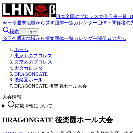
日本全国のプロレス大会日程一覧（
今日
今週末
地域から探す
団体一覧
カレンダー
団体・関係者の
検索
メニュー
今日
今週末
地域から探す
団体一覧
カレンダー
関係者の方へ
ホーム
東京都のプロレス
文京区のプロレス
大会カレンダー
DRAGONGATE
後楽園ホール
DRAGONGATE 後楽園ホール大会
大会情報
掲載情報について
DRAGONGATE 後楽園ホール大会