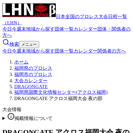
日本全国のプロレス大会日程一覧
（LHN）
今日
今週末
地域から探す
団体一覧
カレンダー
団体・関係者の
方へ
検索
メニュー
今日
今週末
地域から探す
団体一覧
カレンダー
関係者の方へ
ホーム
福岡県のプロレス
福岡市のプロレス
大会カレンダー
DRAGONGATE
福岡県国際文化情報センター(アクロス福岡)
DRAGONGATE アクロス福岡大会 夜の部
大会情報
掲載情報について
DRAGONGATE アクロス福岡大会 夜の