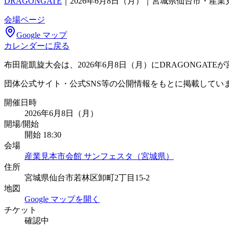
DRAGONGATE
｜
2026年6月8日（月）｜宮城県仙台市・産
会場ページ
Google マップ
カレンダーに戻る
布田龍凱旋大会は、2026年6月8日（月）にDRAGONGA
団体公式サイト・公式SNS等の公開情報をもとに掲載してい
開催日時
2026年6月8日（月）
開場/開始
開始 18:30
会場
産業見本市会館 サンフェスタ（宮城県）
住所
宮城県仙台市若林区卸町2丁目15-2
地図
Google マップを開く
チケット
確認中