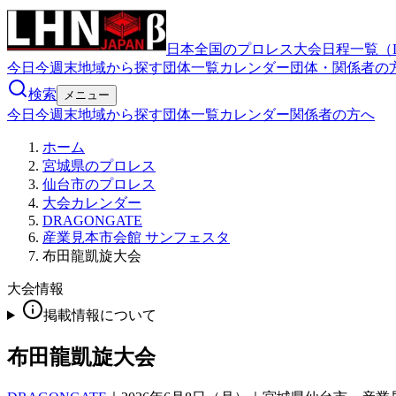
日本全国のプロレス大会日程一覧（
今日
今週末
地域から探す
団体一覧
カレンダー
団体・関係者の
検索
メニュー
今日
今週末
地域から探す
団体一覧
カレンダー
関係者の方へ
ホーム
宮城県のプロレス
仙台市のプロレス
大会カレンダー
DRAGONGATE
産業見本市会館 サンフェスタ
布田龍凱旋大会
大会情報
掲載情報について
布田龍凱旋大会