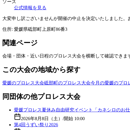
ソース
公式情報を見る
大変申し訳ございませんが開催の中止を決定いたしました。
住所:
愛媛県砥部町上原町86番3
関連ページ
会場・団体・近い日程のプロレス大会を横断して確認できま
この大会の地域から探す
愛媛のプロレス大会
砥部町のプロレス大会
今月の愛媛のプロ
同団体の他プロレス大会
愛媛プロレス夏休み自由研究イベント「カネシロのお仕
2026年8月8日（土）
/
開始 10:00
第4回うずい祭り2026