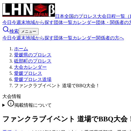
日本全国のプロレス大会日程一覧（
今日
今週末
地域から探す
団体一覧
カレンダー
団体・関係者の
検索
メニュー
今日
今週末
地域から探す
団体一覧
カレンダー
関係者の方へ
ホーム
愛媛県のプロレス
砥部町のプロレス
大会カレンダー
愛媛プロレス
愛媛プロレス道場
ファンクラブイベント 道場でBBQ大会！
大会情報
掲載情報について
ファンクラブイベント 道場でBBQ大会