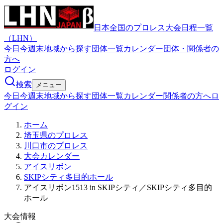
日本全国のプロレス大会日程一覧
（LHN）
今日
今週末
地域から探す
団体一覧
カレンダー
団体・関係者の
方へ
ログイン
検索
メニュー
今日
今週末
地域から探す
団体一覧
カレンダー
関係者の方へ
ロ
グイン
ホーム
埼玉県のプロレス
川口市のプロレス
大会カレンダー
アイスリボン
SKIPシティ多目的ホール
アイスリボン1513 in SKIPシティ／SKIPシティ多目的
ホール
大会情報