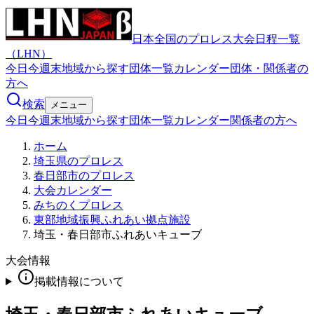
日本全国のプロレス大会日程一覧
（LHN）
今日
今週末
地域から探す
団体一覧
カレンダー
団体・関係者の
方へ
検索
メニュー
今日
今週末
地域から探す
団体一覧
カレンダー
関係者の方へ
ホーム
埼玉県のプロレス
春日部市のプロレス
大会カレンダー
みちのくプロレス
東部地域振興ふれあい拠点施設
埼玉・春日部市ふれあいキューブ
大会情報
掲載情報について