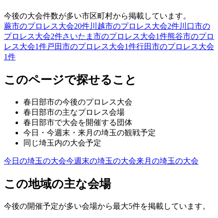
今後の大会件数が多い市区町村から掲載しています。
蕨市のプロレス大会
20
件
川越市のプロレス大会
2
件
川口市の
プロレス大会
2
件
さいたま市のプロレス大会
1
件
熊谷市のプロ
レス大会
1
件
戸田市のプロレス大会
1
件
行田市のプロレス大会
1
件
このページで探せること
春日部市
の今後のプロレス大会
春日部市
の主なプロレス会場
春日部市
で大会を開催する団体
今日・今週末・来月の
埼玉
の観戦予定
同じ
埼玉
内の大会予定
今日の
埼玉
の大会
今週末の
埼玉
の大会
来月の
埼玉
の大会
この地域の主な会場
今後の開催予定が多い会場から最大5件を掲載しています。