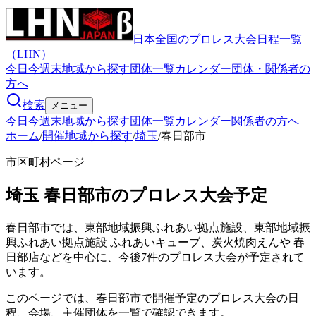
日本全国のプロレス大会日程一覧
（LHN）
今日
今週末
地域から探す
団体一覧
カレンダー
団体・関係者の
方へ
検索
メニュー
今日
今週末
地域から探す
団体一覧
カレンダー
関係者の方へ
ホーム
/
開催地域から探す
/
埼玉
/
春日部市
市区町村ページ
埼玉
春日部市
のプロレス大会予定
春日部市では、東部地域振興ふれあい拠点施設、東部地域振
興ふれあい拠点施設 ふれあいキューブ、炭火焼肉えんや 春
日部店などを中心に、今後7件のプロレス大会が予定されて
います。
このページでは、春日部市で開催予定のプロレス大会の日
程、会場、主催団体を一覧で確認できます。