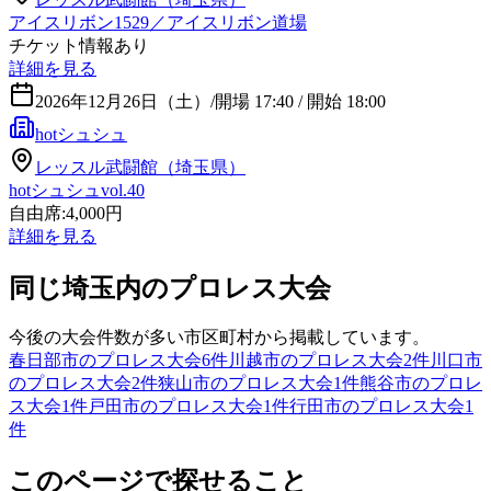
アイスリボン1529／アイスリボン道場
チケット情報あり
詳細を見る
2026年12月26日（土）
/
開場 17:40 / 開始 18:00
hotシュシュ
レッスル武闘館（埼玉県）
hotシュシュvol.40
自由席:4,000円
詳細を見る
同じ埼玉内のプロレス大会
今後の大会件数が多い市区町村から掲載しています。
春日部市のプロレス大会
6
件
川越市のプロレス大会
2
件
川口市
のプロレス大会
2
件
狭山市のプロレス大会
1
件
熊谷市のプロレ
ス大会
1
件
戸田市のプロレス大会
1
件
行田市のプロレス大会
1
件
このページで探せること