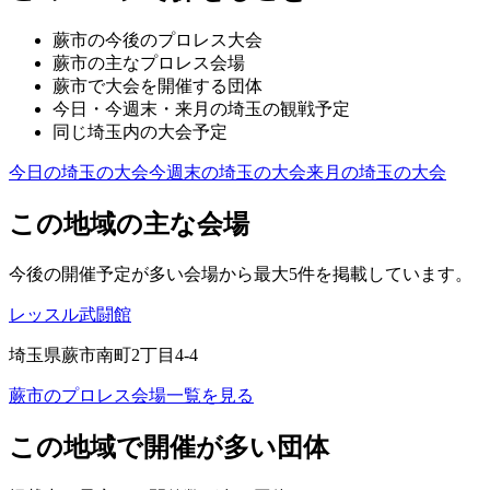
蕨市
の今後のプロレス大会
蕨市
の主なプロレス会場
蕨市
で大会を開催する団体
今日・今週末・来月の
埼玉
の観戦予定
同じ
埼玉
内の大会予定
今日の
埼玉
の大会
今週末の
埼玉
の大会
来月の
埼玉
の大会
この地域の主な会場
今後の開催予定が多い会場から最大5件を掲載しています。
レッスル武闘館
埼玉県蕨市南町2丁目4-4
蕨市
のプロレス会場一覧を見る
この地域で開催が多い団体