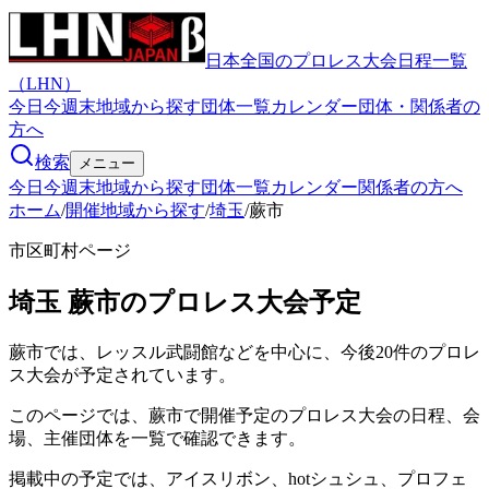
日本全国のプロレス大会日程一覧
（LHN）
今日
今週末
地域から探す
団体一覧
カレンダー
団体・関係者の
方へ
検索
メニュー
今日
今週末
地域から探す
団体一覧
カレンダー
関係者の方へ
ホーム
/
開催地域から探す
/
埼玉
/
蕨市
市区町村ページ
埼玉
蕨市
のプロレス大会予定
蕨市では、レッスル武闘館などを中心に、今後20件のプロレ
ス大会が予定されています。
このページでは、蕨市で開催予定のプロレス大会の日程、会
場、主催団体を一覧で確認できます。
掲載中の予定では、アイスリボン、hotシュシュ、プロフェ