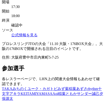
開場
17:30
開始
18:00
終演
確認中
ソース
公式情報を見る
プロレスリングJTOの大会「11.10 大阪・176BOX大会」。大
阪の176BOXで開催される注目のイベントです。
住所:
大阪府豊中市庄内東町5-7-25
参加選手
各レスラーページで、LHN上の関連大会情報もあわせて確
認できます。
TAKAみちのく
ユーク・カガトビ
みず葉
稲葉あずさ
rhythm
十
文字アキラ
KEITA
MIYAMASA
Aoi
稲葉ともか
サンダー誠己
夕
張源太