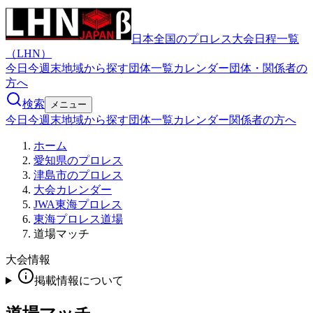
日本全国のプロレス大会日程一覧
（LHN）
今日
今週末
地域から探す
団体一覧
カレンダー
団体・関係者の
方へ
検索
メニュー
今日
今週末
地域から探す
団体一覧
カレンダー
関係者の方へ
ホーム
愛知県のプロレス
津島市のプロレス
大会カレンダー
JWA東海プロレス
東海プロレス道場
道場マッチ
大会情報
掲載情報について