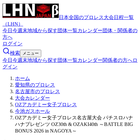
日本全国のプロレス大会日程一覧
（LHN）
今日
今週末
地域から探す
団体一覧
カレンダー
団体・関係者の
方へ
ログイン
検索
メニュー
今日
今週末
地域から探す
団体一覧
カレンダー
関係者の方へ
ロ
グイン
ホーム
愛知県のプロレス
名古屋市のプロレス
大会カレンダー
OZアカデミー女子プロレス
今池ガスホール
OZアカデミー女子プロレス名古屋大会 パチスロハナ
ハナプレゼンツ OZ30th & OZAKI40th ～BATTLE BIG
BONUS 2026 in NAGOYA～