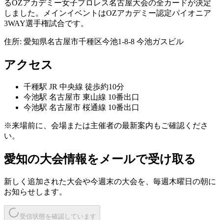
るOZアカデミー女子プロレス名古屋大会の全カードが決定
しました。メインイベントはOZアカデミー認定パイオニア
3WAY選手権試合です。
住所:
愛知県名古屋市千種区今池1-8-8 今池ガスビル
アクセス
千種
駅
JR 中央線 徒歩約10分
今池
駅
名古屋市 東山線 10番出口
今池
駅
名古屋市 桜通線 10番出口
※来場前に、会場または主催者の最新案内もご確認くださ
い。
愛知
の大会情報をメールで受け取る
新しく追加された大会や今週末の大会を、
毎週木曜日の朝
に
お知らせします。
受信状態を確認しています