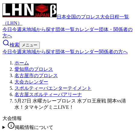
日本全国のプロレス大会日程一覧
（LHN）
今日
今週末
地域から探す
団体一覧
カレンダー
団体・関係者の
方へ
検索
メニュー
今日
今週末
地域から探す
団体一覧
カレンダー
関係者の方へ
ホーム
愛知県のプロレス
名古屋市のプロレス
大会カレンダー
スポルティーバエンターテイメント
名古屋スポルティーバアリーナ
5月27日 水曜カレープロレス 水プロ王座戦 開本vs清
水！タマキングミニLIVE！
大会情報
掲載情報について