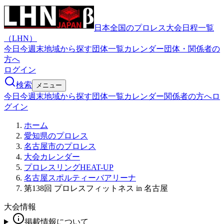
日本全国のプロレス大会日程一覧
（LHN）
今日
今週末
地域から探す
団体一覧
カレンダー
団体・関係者の
方へ
ログイン
検索
メニュー
今日
今週末
地域から探す
団体一覧
カレンダー
関係者の方へ
ロ
グイン
ホーム
愛知県のプロレス
名古屋市のプロレス
大会カレンダー
プロレスリングHEAT-UP
名古屋スポルティーバアリーナ
第138回 プロレスフィットネス in 名古屋
大会情報
掲載情報について